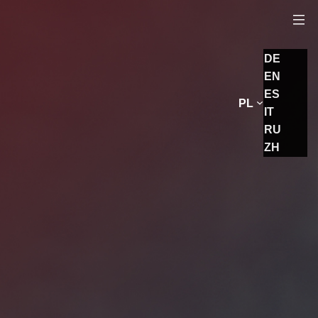
DE
EN
ES
PL
IT
RU
ZH