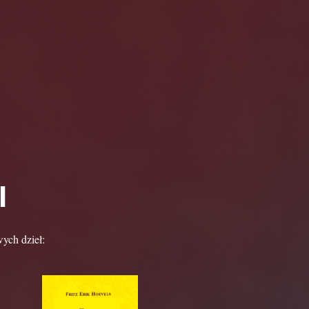
I
wych dzieł: