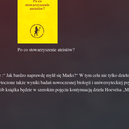
Po co stowarzyszenie ateistów?
e :“ Jak bardzo naprawdę mylił się Marks?“ W tym celu nie tylko dzie
ytoczone także wyniki badań nowoczesnej biologii i uniwersyteckiej psy
sób książka będzie w szerokim pojęciu kontynuacją dzieła Hoevelsa „M